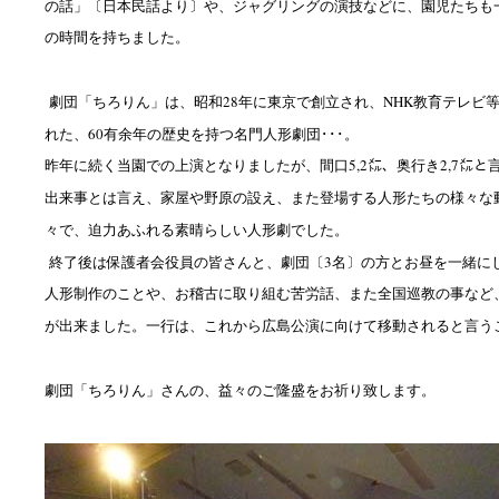
の話」〔日本民話より〕や、ジャグリングの演技などに、園児たちも
の時間を持ちました。
28
NHK
劇団「ちろりん」は、昭和
年に東京で創立され、
教育テレビ
60
れた、
有余年の歴史を持つ名門人形劇団･･･。
5,2
2,7
昨年に続く当園での上演となりましたが、間口
㍍、奥行き
㍍と
出来事とは言え、家屋や野原の設え、また登場する人形たちの様々な
々で、迫力あふれる素晴らしい人形劇でした。
3
終了後は保護者会役員の皆さんと、劇団〔
名〕の方とお昼を一緒に
人形制作のことや、お稽古に取り組む苦労話、また全国巡教の事など
が出来ました。一行は、これから広島公演に向けて移動されると言う
劇団「ちろりん」さんの、益々のご隆盛をお祈り致します。