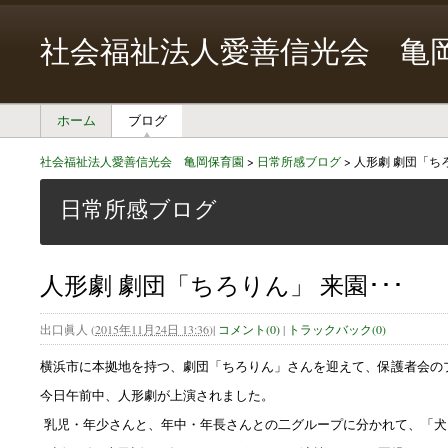
社会福祉法人愛善信光会 亀
ホーム
ブログ
社会福祉法人愛善信光会 亀岡保育園
>
日常所感ブログ
>
人形劇 劇団「ちろ
日常所感ブログ
人形劇 劇団「ちろりん」 来園･･･
出口眞人
(
2015年11月24日 13:36
)
|
コメント(0)
|
トラックバック(0)
横浜市に本拠地を持つ、劇団「ちろりん」さんを迎えて、保護者会の
今日午前中、人形劇が上演されました。
乳児・年少さんと、年中・年長さんとの二グループに分かれて、「犬