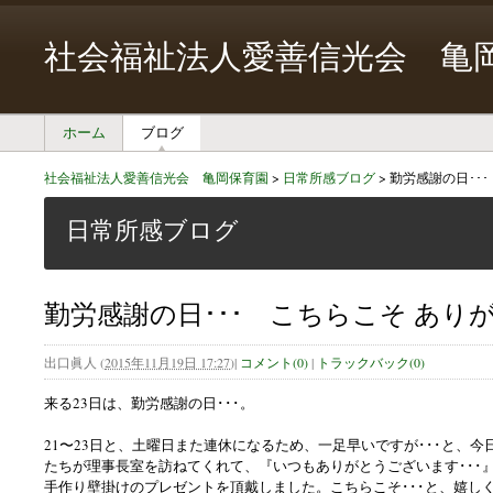
社会福祉法人愛善信光会 亀
ホーム
ブログ
社会福祉法人愛善信光会 亀岡保育園
>
日常所感ブログ
>
勤労感謝の日･･
日常所感ブログ
勤労感謝の日･･･ こちらこそ あり
出口眞人
(
2015年11月19日 17:27
)
|
コメント(0)
|
トラックバック(0)
来る23日は、勤労感謝の日･･･。
21〜23日と、土曜日また連休になるため、一足早いですが･･･と、今
たちが理事長室を訪ねてくれて、『いつもありがとうございます･･･
手作り壁掛けのプレゼントを頂戴しました。こちらこそ･･･と、嬉し