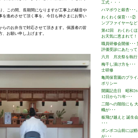
工式・・・
ハマボウと銀杏･･･
おり、この間、長期間になりますが工事上の騒音や
事を進めさせて頂く事を、今日も神さまにお誓い
わくわく保育･･･②
ンプファイヤーなど
からのお弁当で対応させて頂きます。保護者の皆
第42回 わくわく
方、お願い申し上げます。
お天気に恵まれて！
職員研修会開催･･･
評価受診にあたって
六月 月次祭を執行 
梅干し漬け方を･･･
士研修
亀岡保育園のプライ
ポリシー
開園記念日 昭和26
12日から71年･･･
二階への階段にも 
幟が･･･
板飛び越えと 誕生
･･･
ポンポコ山前には鯉
が･･･