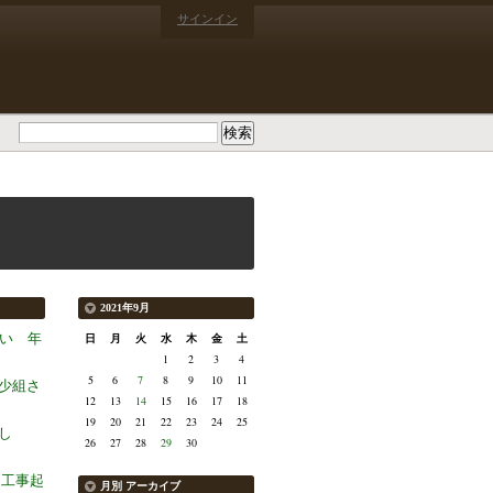
サインイン
2021年9月
かい 年
日
月
火
水
木
金
土
1
2
3
4
5
6
7
8
9
10
11
少組さ
12
13
14
15
16
17
18
19
20
21
22
23
24
25
し
26
27
28
29
30
装工事起
月別
アーカイブ