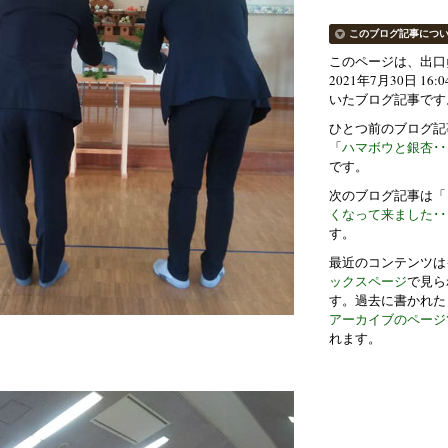
このブログ記事につ
このページは、出口
2021年7月30日 16:
いたブログ記事です
ひとつ前のブログ記
「
ハマボウと銀杏･･
です。
次のブログ記事は「
くなって来ました･･
す。
最近のコンテンツは
ックスページ
で見ら
す。過去に書かれた
アーカイブのページ
れます。