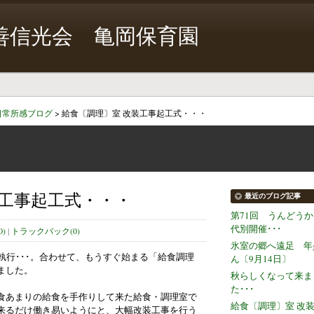
善信光会 亀岡保育園
日常所感ブログ
>
給食〔調理〕室 改装工事起工式・・・
装工事起工式・・・
最近のブログ記事
第71回 うんどう
代別開催･･･
)
|
トラックバック(0)
氷室の郷へ遠足 年
執行･･･。合わせて、もうすぐ始まる「給食調理
ん〔9月14日〕
ました。
秋らしくなって来ま
た･･･
食あまりの給食を手作りして来た給食・調理室で
給食〔調理〕室 改
来るだけ働き易いようにと、大幅改装工事を行う