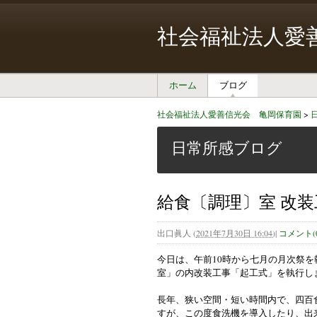
社会福祉法人愛
ホーム
ブログ
社会福祉法人愛善信光会 亀岡保育園
>
日常所感ブログ
給食〔調理〕室 改
出口眞人
(
2021年7月30日 16:04
)
|
コメント(0
今日は、午前10時から七月の月次祭を
室」の内改装工事「起工式」を執行し
長年、狭い空間・短い時間内で、四百
すが、この度食洗機を導入したり、出