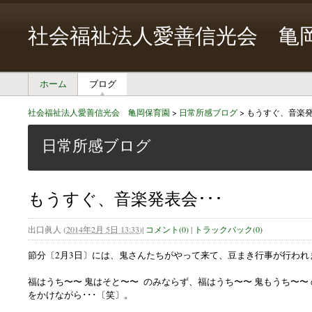
社会福祉法人愛善信光会 亀
ホーム
ブログ
社会福祉法人愛善信光会 亀岡保育園
>
日常所感ブログ
>
もうすぐ、音楽発
日常所感ブログ
もうすぐ、音楽発表会･･･
出口眞人
(
2014年2月 5日 13:33
)
|
コメント(0)
|
トラックバック(0)
節分〔2月3日〕には、鬼さんたちがやって来て、豆まき行事が行われ
福はうち〜〜 鬼はそと〜〜 のみならず、福はうち〜〜 鬼もうち〜〜
をかけながら･･･〔笑〕。