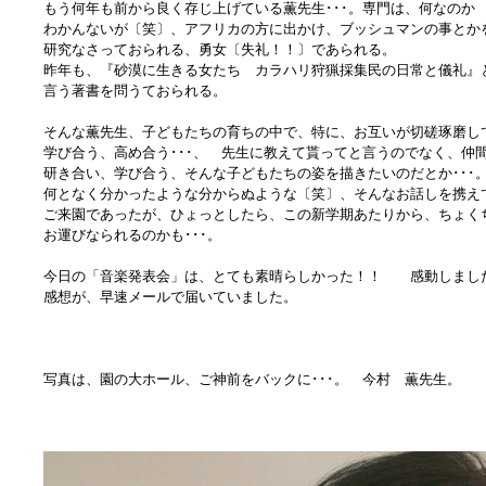
もう何年も前から良く存じ上げている薫先生･･･。専門は、何なのか
わかんないが〔笑〕、アフリカの方に出かけ、ブッシュマンの事とか
研究なさっておられる、勇女〔失礼！！〕であられる。
昨年も、『砂漠に生きる女たち カラハリ狩猟採集民の日常と儀礼』
言う著書を問うておられる。
そんな薫先生、子どもたちの育ちの中で、特に、お互いが切磋琢磨し
学び合う、高め合う･･･、 先生に教えて貰ってと言うのでなく、仲
研き合い、学び合う、そんな子どもたちの姿を描きたいのだとか･･･
何となく分かったような分からぬような〔笑〕、そんなお話しを携え
ご来園であったが、ひょっとしたら、この新学期あたりから、ちょく
お運びなられるのかも･･･。
今日の「音楽発表会」は、とても素晴らしかった！！ 感動しまし
感想が、早速メールで届いていました。
写真は、園の大ホール、ご神前をバックに･･･。 今村 薫先生。