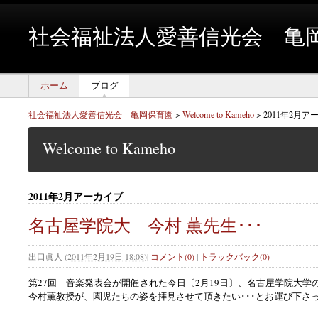
社会福祉法人愛善信光会 亀
ホーム
ブログ
社会福祉法人愛善信光会 亀岡保育園
>
Welcome to Kameho
>
2011年2月ア
Welcome to Kameho
2011年2月アーカイブ
名古屋学院大 今村 薫先生･･･
出口眞人
(
2011年2月19日 18:08
)
|
コメント(0)
|
トラックバック(0)
第27回 音楽発表会が開催された今日〔2月19日〕、名古屋学院大学
今村薫教授が、園児たちの姿を拝見させて頂きたい･･･とお運び下さ